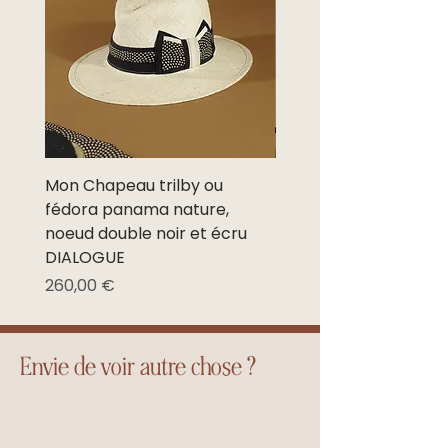
jours
ouvrés
Europe de l’est
12,5€/15,5€
3 à 8
et Maghreb
jours
ouvrés
Autres pays
21,5€/23,7€
3 à 8
jours
Mon Chapeau trilby ou
Mon Chapeau trilby o
ouvrés
fédora panama nature,
fédora panama nature
noeud double noir et écru
noeud noir et écru NE
DIALOGUE
Prix promotionnel
À partir de
Prix
260,00 €
Envie de voir autre chose ?