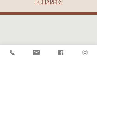
ÉCHARPES
Une Fabrication
artisanale et
passionnée
Chaque modèle est
tissé et
fabriqué à la
main
dans un (tout)
petit
village de
l'Isère.