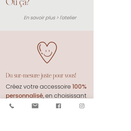
Où ça?
En savoir plus > l'atelier
Du sur-mesure juste pour vous!
Créez votre accessoire
100%
personnalisé
, en choisissant
votre
taille
et votre
coloris
préféré
♥ .
Et bien sûr,
je suis là pour