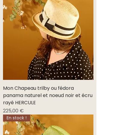
Mon Chapeau trilby ou fédora
panama naturel et noeud noir et écru
rayé HERCULE
Prix
225,00 €
En stock !