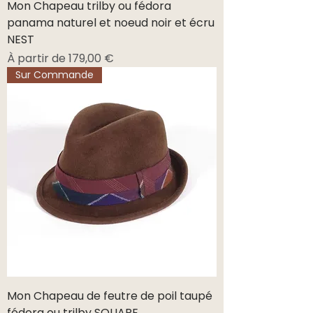
Mon Chapeau trilby ou fédora
panama naturel et noeud noir et écru
NEST
Prix promotionnel
À partir de
179,00 €
Sur Commande
Mon Chapeau de feutre de poil taupé
fédora ou trilby SQUARE