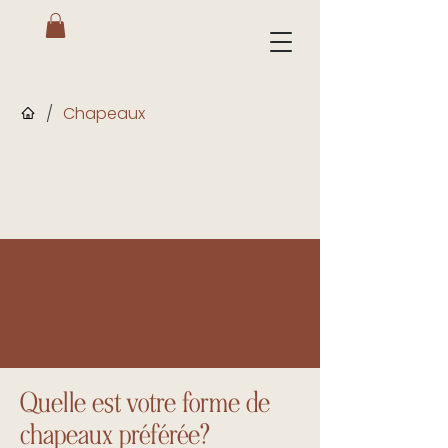
/
Chapeaux
Choisir mon
chapeau fait main
C'est ici !
Quelle est votre forme de
chapeaux préférée?