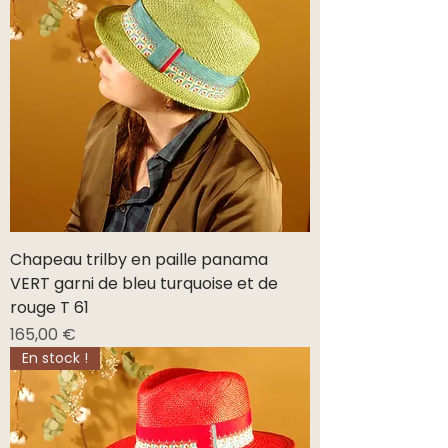
Chapeau trilby en paille panama
VERT garni de bleu turquoise et de
rouge T 61
Prix
165,00 €
En stock !