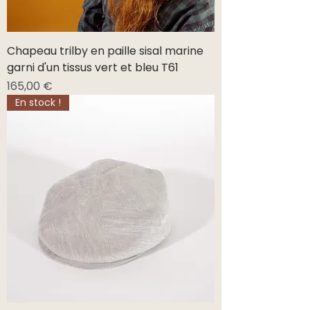
Chapeau trilby en paille sisal marine
garni d'un tissus vert et bleu T61
Prix
165,00 €
En stock !