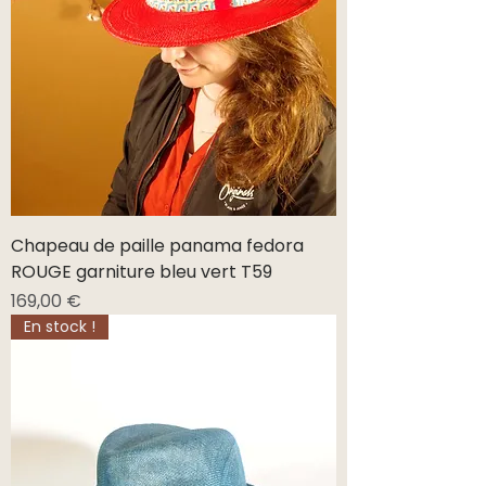
Chapeau de paille panama fedora
ROUGE garniture bleu vert T59
Prix
169,00 €
En stock !