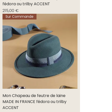
fédora ou trilby ACCENT
Prix
215,00 €
Sur Commande
Mon Chapeau de feutre de laine
MADE IN FRANCE fédora ou trilby
ACCENT