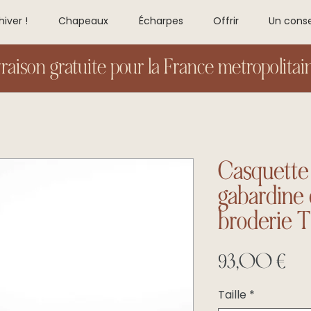
hiver !
Chapeaux
Écharpes
Offrir
Un conse
vraison gratuite pour la France metropolitain
Casquette
gabardine 
broderie T
Pri
93,00 €
Taille
*