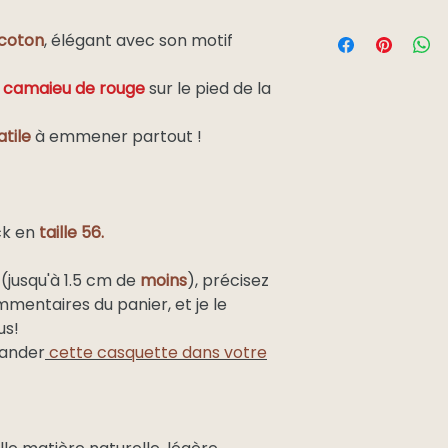
apportait pas entièr
Nouveau : vous pou
il vous sera
échang
France
 coton
, élégant avec son motif
livraison en point r
de port retours ser
métropolitain
colis
:
e
n
camaieu de rouge
sur le pied de la
Pour la France métro
Dom Tom
atile
à emmener partout !
Pour l'international
article, voici les pa
Europe et
BELGIQUE, LUXEMBO
suisse
PORTUGAL.
ck en
taille 56.
Royaume uni
 (jusqu'à 1.5 cm de
moins
), précisez
mmentaires du panier, et je le
Europe de
us!
l’est et
ander
cette casquette dans votre
Maghreb
Autres pays