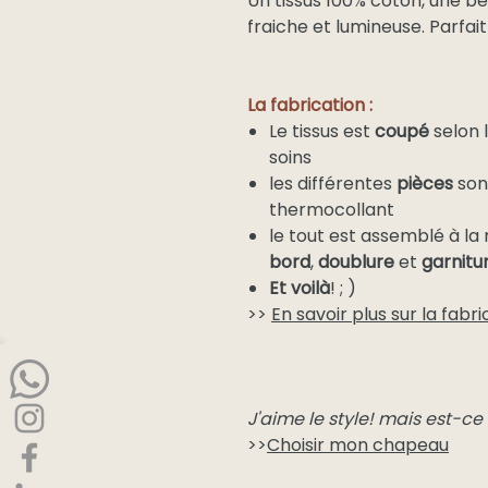
Un tissus
100% coton
, une be
fraiche et lumineuse. Parfait 
La fabrication :
Le tissus est
coupé
selon 
soins
les différentes
pièces
son
thermocollant
le tout est assemblé à la
bord
,
doublure
et
garnitu
Et voilà
! ; )
>>
En savoir plus sur la fabr
J'aime le style! mais est-c
>>
Choisir mon chapeau