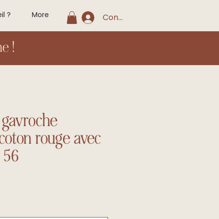
il ?
More
Connexion
e !
 gavroche
coton rouge avec
 56
x