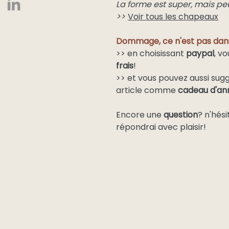
La forme est super, mais pe
>>
Voir tous les chapeaux
Dommage, ce n'est pas dans
>> en choisissant
paypal
, v
frais
!
>> et vous pouvez aussi sugg
article comme
cadeau d'ann
Encore une
question
? n'hés
répondrai avec plaisir!