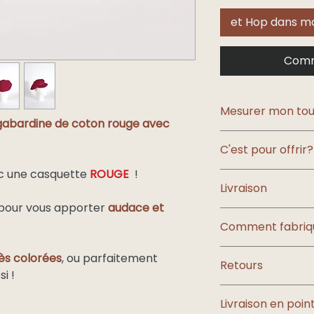
et Hop dans mo
Comm
Mesurer mon tou
gabardine de coton rouge avec
Le tour de tête est
C'est pour offrir?
Mais comment diab
tête?
ec une casquette
ROUGE
!
Choisissez l
’embal
Livraison
découvrez les
cart
pour vous apporter
audace et
Les colis sont expé
Comment fabriq
signature.
La livraison est off
Vous êtes curieux d
ès colorées
, ou parfaitement
métropolitaine ; )
Retours
cette casquette?
i !
Destination
Rendez-vous sur l
Vous bénéficiez d
Livraison en point
article (non porté e
: