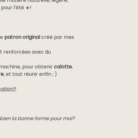
lle matière naturelle, légère,
pour l'été ☀️!
le
patron original
créé par mes
t renforcées avec du
 machine, pour obtenir
calotte
,
re
, et tout réunir enfin ; )
ication?
e bien la bonne forme pour moi?