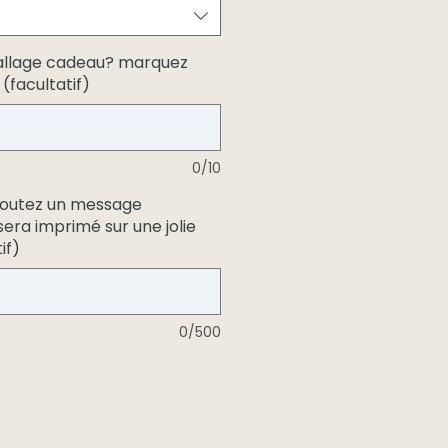
allage cadeau? marquez
 (facultatif)
0/10
joutez un message
 sera imprimé sur une jolie
if)
0/500