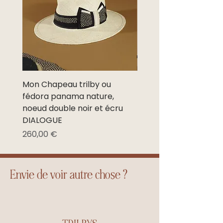
Europe de l’est
12,5€/15,5€
3 à 8
et Maghreb
jours
ouvrés
Autres pays
21,5€/23,7€
3 à 8
jours
ouvrés
Mon Chapeau trilby ou
Mon Chapeau trilby o
fédora panama nature,
fédora panama nature
noeud double noir et écru
noeud noir et écru NE
DIALOGUE
Prix promotionnel
À partir de
Prix
260,00 €
Envie de voir autre chose ?