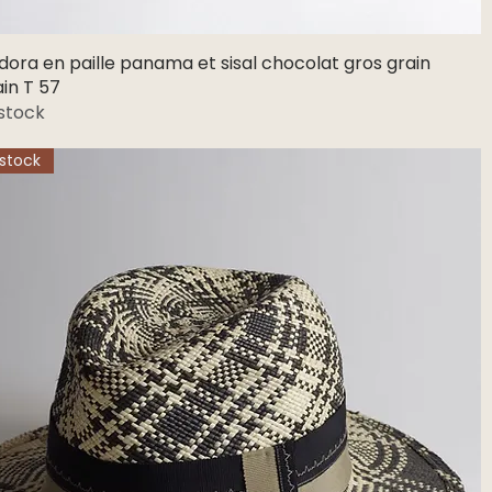
ora en paille panama et sisal chocolat gros grain
Aperçu rapide
in T 57
stock
stock