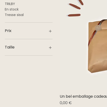
TRILBY
En stock
Tresse sisal
Prix
0 €
225 €
Taille
57
60
61
Un bel emballage cadeau
Prix
0,00 €