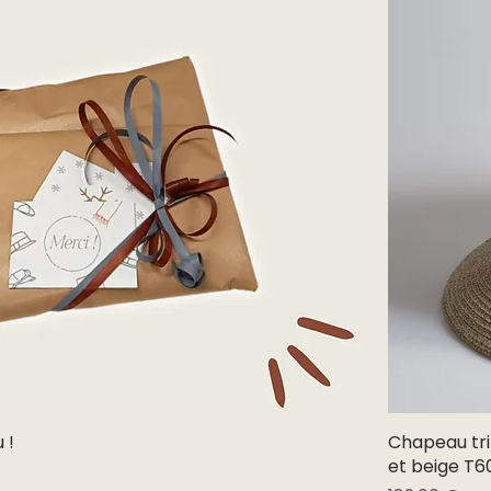
 !
Aperçu rapide
Chapeau tri
et beige T6