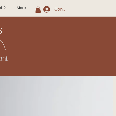
il ?
More
Connexion
s
ant