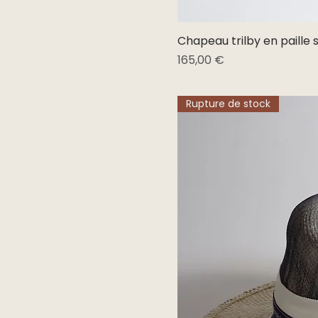
Chapeau trilby en paille 
Prix
165,00 €
Rupture de stock