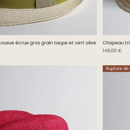
cousue écrue gros grain taupe et vert olive
Aperçu rapide
Chapeau tril
Prix
149,00 €
Rupture de 