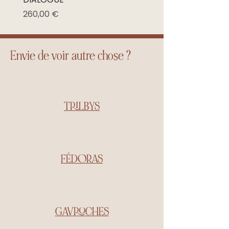
Prix promotionnel
À partir de
Prix
260,00 €
Envie de voir autre chose ?
TRILBYS
FÉDORAS
GAVROCHES