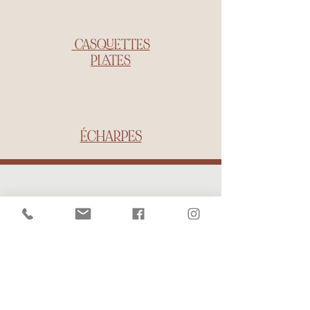
CASQUETTES
PLATES
ÉCHARPES
Une Fabrication
artisanale et
passionnée