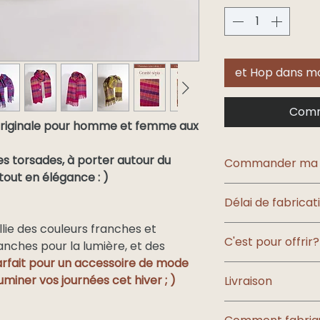
et Hop dans mo
Comm
originale pour homme et femme aux
ies torsades, à porter autour du
Commander ma ca
tout en élégance : )
Les photos c’est bi
Délai de fabricat
c’est mieux !
Pour être sûr de vo
lie des couleurs franches et
Il faudra
3 à 4 sem
carte d’échantillon 
C'est pour offrir?
commande personna
lanches pour la lumière, et des
Rendez-vous
ici 
rfait pour un accessoire de mode
Choisissez l’embal
uminer vos journées cet hiver ; )
Livraison
découvrez les
cart
Les colis sont expé