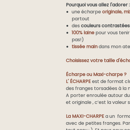
Pourquoi vous allez l'adorer :
une écharpe
originale, m
partout
des
couleurs contrastées
100% laine
pour vous tenir
pas!)
tissée main
dans mon ateli
Choisissez votre taille d'écha
Écharpe ou Maxi-charpe ?
L' ÉCHARPE
est de format cl
des franges torsadées à la 
A porter enroulée autour du
et originale , c’est la valeur s
La MAXI-CHARPE
a un forma
avec de petites franges. Par