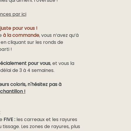
lles qui aiment l’oversize !
Europe de
l’est et
ences par ici
Maghreb
Autres pays
uste pour vous !
e
à la commande
, vous n’avez qu’à
en cliquant sur les ronds de
arti !
écialement pour vous
, et vous la
délai de 3 à 4 semaines.
eurs coloris, n'hésitez pas à
chantillon
!
x
e
FIVE :
les carreaux et les rayures
 tissage. Les zones de rayures, plus