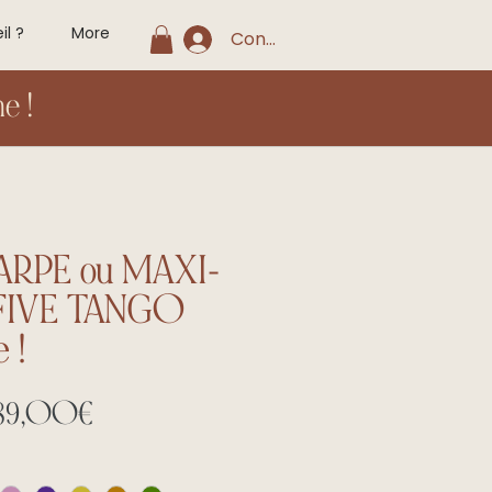
il ?
More
Connexion
e !
RPE ou MAXI-
FIVE TANGO
 !
Prix
89,00€
promotionnel