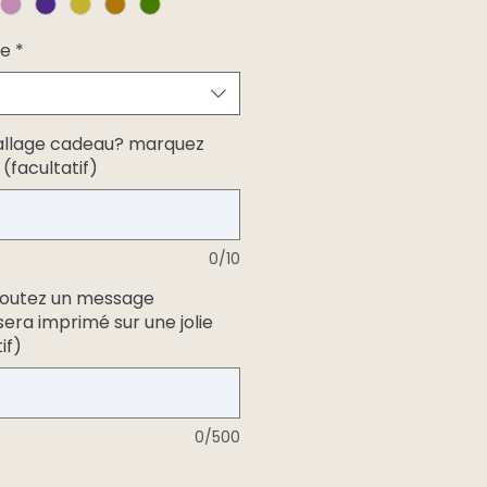
pe
*
allage cadeau? marquez
 (facultatif)
0/10
joutez un message
 sera imprimé sur une jolie
if)
0/500