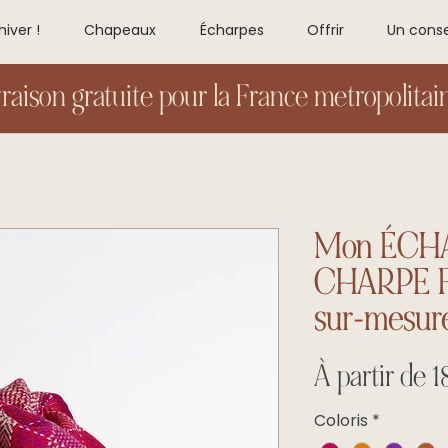
hiver !
Chapeaux
Écharpes
Offrir
Un conse
vraison gratuite pour la France metropolitain
Mon ÉCHA
CHARPE 
sur-mesure
À partir de
1
Coloris
*