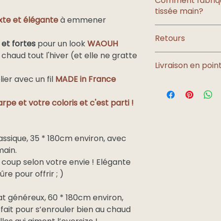
Comment fabriq
signature.
tissée main?
La livraison est off
ixte et élégante
à emmener
métropolitaine ; )
Vous êtes curieux d
Retours
cette écharpe?
 et fortes
pour un look
WAOUH
Destination
Rendez-vous sur l
 chaud tout l'hiver (et elle ne gratte
Les retours ne sont
Livraison en point
sur commande
, c
pour vous !
er avec un fil
MADE in France
Nouveau : vous pou
Mais si votre com
France
livraison en point r
n'hésitez pas à
me 
métropolitain
rpe et votre coloris et c'est parti !
colis
:
pour trouver une s
e
Pour la France métro
Dom Tom
assique, 35 * 180cm environ, avec
Pour l'international
main.
article, voici les pa
 coup selon votre envie ! Elégante
Europe et
BELGIQUE, LUXEMBO
ûre pour offrir ; )
suisse
PORTUGAL.
Royaume uni
t généreux, 60 * 180cm environ,
fait pour s’enrouler bien au chaud