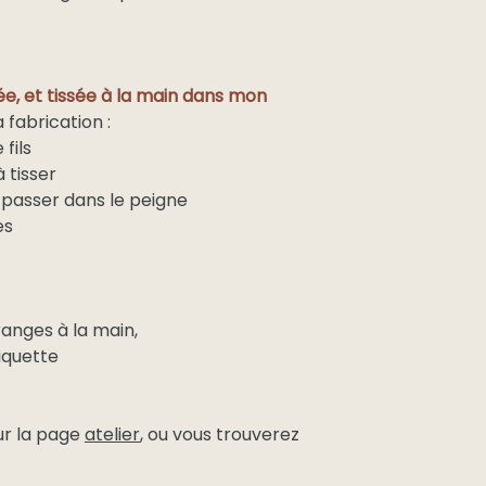
ée, et tissée à la main dans mon
a fabrication :
fils
à tisser
es passer dans le peigne
es
franges à la main,
tiquette
sur la page
atelier
, ou vous trouverez