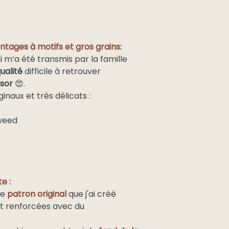
intages à motifs et gros grains:
ui m’a été transmis par la famille
ualité
difficile à retrouver
ésor
😍.
ginaux et très délicats :
tweed
e :
le
patron original
que j'ai créé
t renforcées avec du