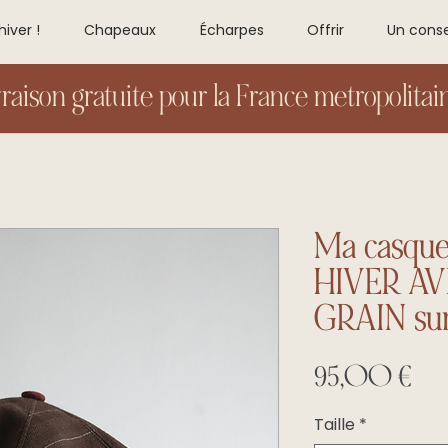
hiver !
Chapeaux
Écharpes
Offrir
Un conse
vraison gratuite pour la France metropolitain
Ma casqu
HIVER AV
GRAIN su
Pri
95,00 €
Taille
*