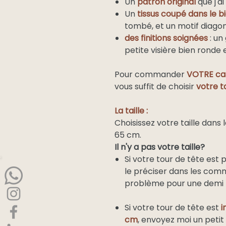
Un
patron original
que j'
Un
tissus coupé dans le bi
tombé, et un motif diago
des finitions soignées
: un
petite visière bien ronde
Pour commander
VOTRE cas
vous suffit de choisir
votre ta
La taille :
Choisissez votre taille dans
65 cm.
Il n'y a pas votre taille?
Si votre tour de tête est 
le préciser dans les com
problème pour une demi t
Si votre tour de tête est
i
cm
, envoyez moi un petit 