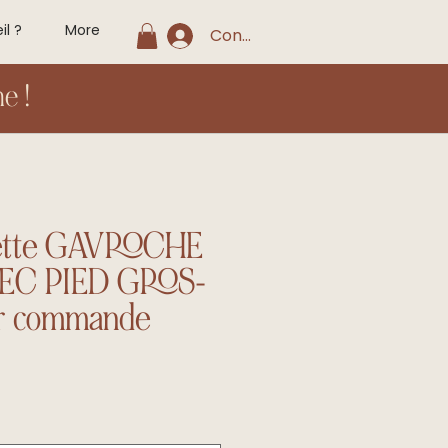
il ?
More
Connexion
e !
ette GAVROCHE
EC PIED GROS-
r commande
x