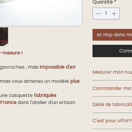
Quantité
*
et Hop dans mo
Comm
-mesure !
 gavroches , mais
impossible d'en
Mesurer mon tou
, mais vous aimeriez un modèle
plus
Le tour de tête est
Commander ma ca
Les tailles réalisab
'une casquette
fabriquée
autres tailles mer
Les photos c’est bi
pour que je vous di
 France
dans l'atelier d'un artisan
Délai de fabricat
c’est mieux !
Mais comment diab
Pour être sûr de vo
tête?
Il faudra
3 à 4 sem
carte d’échantillon 
C'est pour offrir?
commande personna
Rendez-vous
ici 
Choisissez l’embal