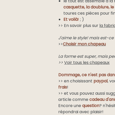
le tout est assemblé à la
casquette, la doublure, le 
toures ces pièces pour fin
Et voilà
!
; )
>> En savoir plus sur
la fabri
J'aime le style! mais est-c
>>
Choisir mon chapeau
La forme est super, mais pe
>>
Voir tous les chapeaux
Dommage, ce n'est pas dans
>> en choisissant
paypal
, v
frais
!
>> et vous pouvez aussi sug
article comme
cadeau d'ann
Encore une
question
? n'hés
répondrai avec plaisir!