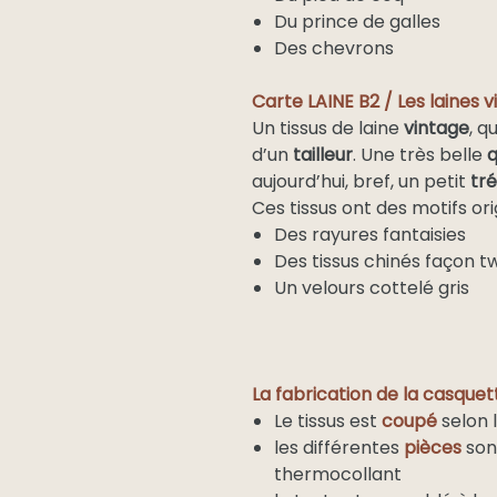
Du prince de galles
Des chevrons
Carte LAINE B2 / Les laines v
Un tissus de laine
vintage
, q
d’un
tailleur
. Une très belle
q
aujourd’hui, bref, un petit
tr
Ces tissus ont des motifs ori
Des rayures fantaisies
Des tissus chinés façon 
Un velours cottelé gris
La fabrication de la casquett
Le tissus est
coupé
selon 
les différentes
pièces
son
thermocollant