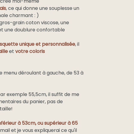
ai créé moi-même
Royaume uni
ais
, ce qui donne une souplesse un
nale charmant : )
 gros-grain coton viscose, une
Europe de
 et une doublure confortable
l’est et
Maghreb
quette unique et personnalisée
, il
Autres pays
ille
et
votre coloris
 le menu déroulant à gauche, de 53 à
par exemple 55,5cm, il suffit de me
mentaires du panier, pas de
aille!
nférieur à 53cm, ou supérieur à 65
mail et je vous expliquerai ce qu'il