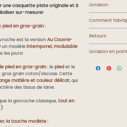
Livraison
r une casquette plate originale et à
découvrez les
cart
 réaliser sur-mesure!
Les colis sont expé
Comment fabriqu
signature.
 pied en gros-grain :
La livraison est off
Vous êtes curieux d
métropolitaine ; )
Retours
ce chapeau?
roche est la version
Au Couvre-
Rendez-vous sur l
 ! un modèle
intemporel, modulable
Les retours ne sont
Destination
Livraison en point
sur commande
, c
s les jours!
pour vous !
Nouveau : vous pou
Mais si votre com
 le pied en gros-grain
: le
pied
et le
livraison en point r
n'hésitez pas à
me 
France
 gros grain coton/viscose. Cette
colis
:
pour trouver une s
métropolitain
nge matière et couleur délicat
, qui
e
Pour la France métro
actère des tissus de laine.
Dom Tom
Pour l'international
ue la gavroche classique,
tout en
article, voici les pa
 )
BELGIQUE, LUXEMBO
Europe et
PORTUGAL.
suisse
ec la touche modiste :