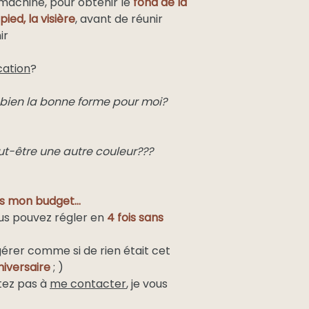
 machine, pour obtenir le
fond de la
pied, la visière
, avant de réunir
ir
cation
?
e bien la bonne forme pour moi?
ut-être une autre couleur???
 mon budget...
ous pouvez régler en
4 fois sans
gérer comme si de rien était cet
iversaire
; )
itez pas à
me contacter
, je vous