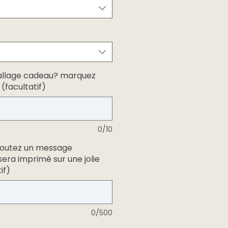
allage cadeau? marquez
 (facultatif)
0/10
joutez un message
 sera imprimé sur une jolie
if)
0/500