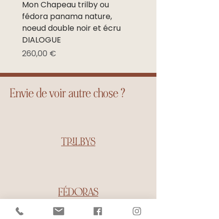
jours
Mon Chapeau trilby ou
Mon Chapeau trilby o
ouvrés
fédora panama nature,
fédora panama nature
noeud double noir et écru
noeud noir et écru NE
DIALOGUE
Prix promotionnel
À partir de
Prix
260,00 €
Envie de voir autre chose ?
TRILBYS
FÉDORAS