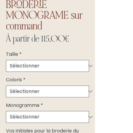
BRODERIE
MONOGRAME sur
command
Prix
À partir de
115,00€
promotionnel
Taille
*
Coloris
*
Monogramme
*
Vos initiales pour la broderie du