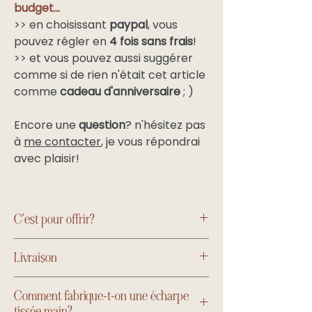
budget...
>> en choisissant
paypal
, vous
pouvez régler en
4 fois sans frais
!
>> et vous pouvez aussi suggérer
comme si de rien n'était cet article
comme
cadeau d'anniversaire
; )
Encore une
question
? n'hésitez pas
à
me contacter
, je vous répondrai
avec plaisir!
C'est pour offrir?
Choisissez l’emballage cadeau ci-
Livraison
dessus, ou bien découvrez les
cartes
cadeaux Au Couvre-amour
Les colis sont expédiés en Colissimo
Comment fabrique-t-on une écharpe
contre-signature.
tissée main?