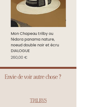
Europe de l’est
12,5€/15,5€
3 à 8
et Maghreb
jours
ouvrés
Autres pays
21,5€/23,7€
3 à 8
jours
Mon Chapeau trilby ou
Mon Chapeau trilby o
ouvrés
fédora panama nature,
fédora panama nature
noeud double noir et écru
noeud noir et écru NE
DIALOGUE
Prix promotionnel
À partir de
Prix
260,00 €
Envie de voir autre chose ?
TRILBYS