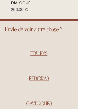
DIALOGUE
Prix promotionnel
À partir de
Prix
260,00 €
Envie de voir autre chose ?
TRILBYS
FÉDORAS
GAVROCHES