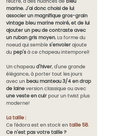
feutre, a des nuances de
bleu
marine. J'ai donc choisi de lui
associer un magnifique gros-grain
vintage bleu marine moiré, et de lui
ajouter un peu de contraste avec
un ruban gris moyen.
La forme du
noeud qui semble
s'envoler
ajoute
du
pep's
à ce chapeau intemporel!
Un chapeau
d'hiver
, d'une grande
élégance, à porter tout les jours
avec un
beau manteau 3/4 en drap
de laine
version classique ou avec
une veste en cuir
pour un twist plus
moderne!
La taille :
Ce fédora est en stock en
taille 58
.
Ce n'est pas votre taille ?